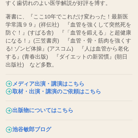
すく歯切れのよい医学解説が好評を博す。
著書に、
『ここ10年でこれだけ変わった！最新医
学常識９９』(祥伝社)
『血管を強くして突然死を
防ぐ！』(すばる舎)
『「血管を鍛える」と超健康
になる！』(三笠書房)
『血管・骨・筋肉を強くす
る! ゾンビ体操』(アスコム)
『人は血管から老化
する』(青春出版)
『ダイエットの新習慣』(朝日
出版社)
など多数。
メディア出演・講演はこちら
取材・出演・講演のご依頼はこちら
出版物についてはこちら
池谷敏郎ブログ