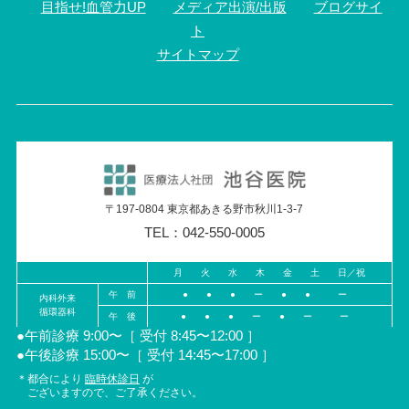
目指せ!血管力UP
メディア出演/出版
ブログサイ
ト
サイトマップ
〒197-0804 東京都あきる野市秋川1-3-7
TEL：042-550-0005
月 火 水 木 金 土 日／祝
午 前
● ● ● ー ● ● ー
内科外来
循環器科
午 後
● ● ● ー ● ー ー
●午前診療 9:00〜［ 受付 8:45〜12:00 ］
●午後診療 15:00〜［ 受付 14:45〜17:00 ］
＊都合により
臨時休診日
が
ございますので、ご了承ください。