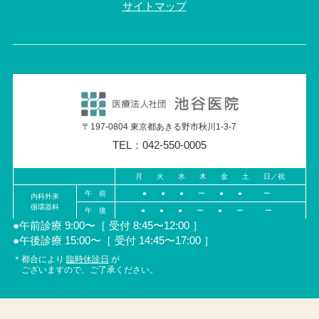
サイトマップ
〒197-0804 東京都あきる野市秋川1-3-7
TEL：042-550-0005
月 火 水 木 金 土 日／祝
午 前
● ● ● ー ● ● ー
内科外来
循環器科
午 後
● ● ● ー ● ー ー
●午前診療 9:00〜［ 受付 8:45〜12:00 ］
●午後診療 15:00〜［ 受付 14:45〜17:00 ］
＊都合により
臨時休診日
が
ございますので、ご了承ください。